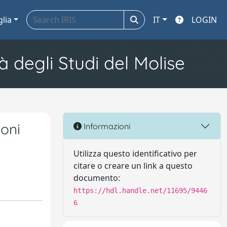
glia
IT
LOGIN
à degli Studi del Molise
ioni
Informazioni
Utilizza questo identificativo per
citare o creare un link a questo
documento:
https://hdl.handle.net/11695/9446
6