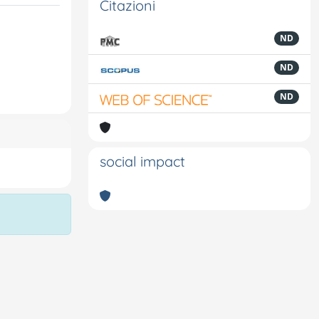
Citazioni
ND
ND
ND
social impact