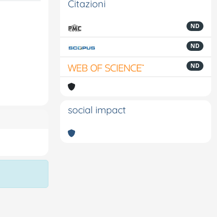
Citazioni
ND
ND
ND
social impact