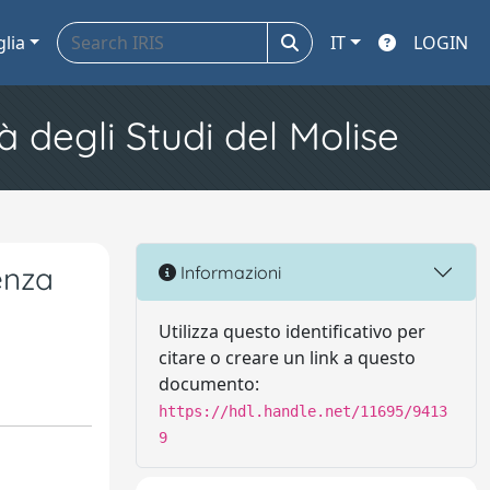
glia
IT
LOGIN
à degli Studi del Molise
enza
Informazioni
Utilizza questo identificativo per
citare o creare un link a questo
documento:
https://hdl.handle.net/11695/9413
9