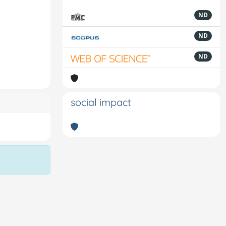
ND
ND
ND
social impact