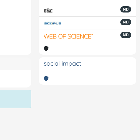
ND
ND
ND
social impact