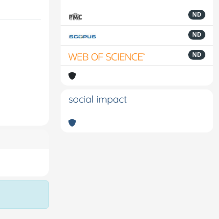
ND
ND
ND
social impact