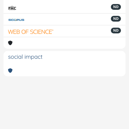
ND
ND
ND
social impact
Powered by
IRIS
-
about IRIS
-