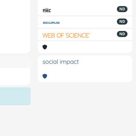
ND
ND
ND
social impact