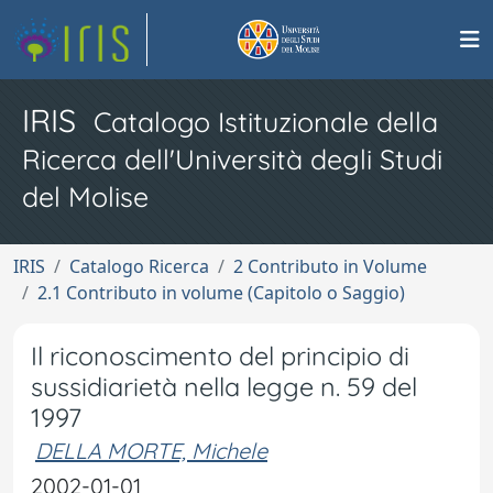
IRIS
Catalogo Istituzionale della
Ricerca dell'Università degli Studi
del Molise
IRIS
Catalogo Ricerca
2 Contributo in Volume
2.1 Contributo in volume (Capitolo o Saggio)
Il riconoscimento del principio di
sussidiarietà nella legge n. 59 del
1997
DELLA MORTE, Michele
2002-01-01