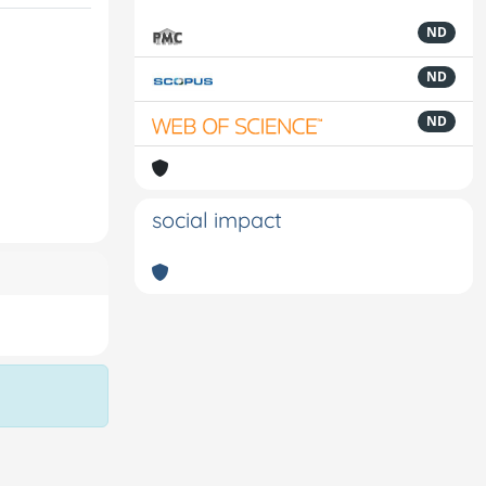
ND
ND
ND
social impact