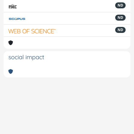
ND
ND
ND
social impact
Powered by
IRIS
-
about IRIS
-