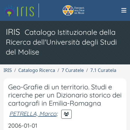
IRIS
Catalogo Istituzionale della
Ricerca dell'Università degli Studi
del Molise
IRIS
Catalogo Ricerca
7 Curatele
7.1 Curatela
Geo-Grafie di un territorio. Studi e
ricerche per un Dizionario storico dei
cartografi in Emilia-Romagna
PETRELLA, Marco
;
2006-01-01