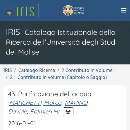
IRIS
Catalogo Istituzionale della
Ricerca dell'Università degli Studi
del Molise
IRIS
Catalogo Ricerca
2 Contributo in Volume
2.1 Contributo in volume (Capitolo o Saggio)
43. Purificazione dell’acqua
MARCHETTI, Marco
;
MARINO,
Davide
;
Palmieri M
;
2016-01-01