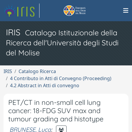
IRIS
Catalogo Istituzionale della
Ricerca dell'Università degli Studi
del Molise
IRIS
Catalogo Ricerca
4 Contributo in Atti di Convegno (Proceeding)
4.2 Abstract in Atti di convegno
PET/CT in non-small cell lung
cancer: 18-FDG SUV max and
tumour grading and histotype
BRUNESE, Luca
;