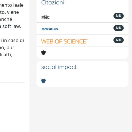
Citazioni
mento leale
to, viene
ND
nonché
a soft law,
ND
i in caso di
ND
no, pur
 atti,
social impact