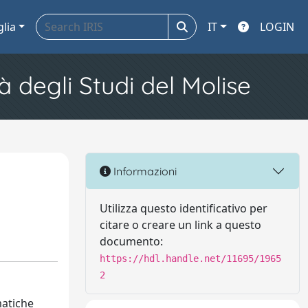
glia
IT
LOGIN
à degli Studi del Molise
Informazioni
Utilizza questo identificativo per
citare o creare un link a questo
documento:
https://hdl.handle.net/11695/1965
2
matiche