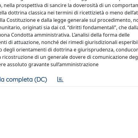
o, nella prospettiva di sancire la doverosità di un comporta
a dottrina classica nei termini di ricettizietà o meno dell’at
dalla Costituzione e dalla legge generale sul procedimento, 
unitario, originati sia dai cd. “diritti fondamentali”, che dall
ona Condotta amministrativa. L’analisi della forma delle
i di attuazione, nonché dei rimedi giurisdizionali esperibil
dio degli orientamenti di dottrina e giurisprudenza, conduco
lla ricostruzione di un generale dovere di comunicazione degli
ere assoluto gravante sull’amministrazione
a completa (DC)