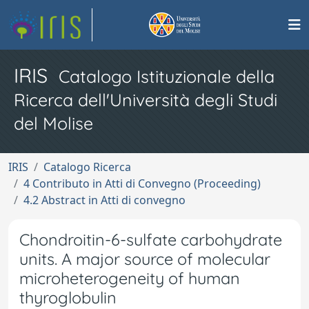
IRIS
Catalogo Istituzionale della
Ricerca dell'Università degli Studi
del Molise
IRIS
Catalogo Ricerca
4 Contributo in Atti di Convegno (Proceeding)
4.2 Abstract in Atti di convegno
Chondroitin-6-sulfate carbohydrate
units. A major source of molecular
microheterogeneity of human
thyroglobulin