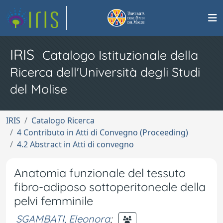
IRIS
Catalogo Istituzionale della
Ricerca dell'Università degli Studi
del Molise
IRIS
Catalogo Ricerca
4 Contributo in Atti di Convegno (Proceeding)
4.2 Abstract in Atti di convegno
Anatomia funzionale del tessuto
fibro-adiposo sottoperitoneale della
pelvi femminile
SGAMBATI, Eleonora
;