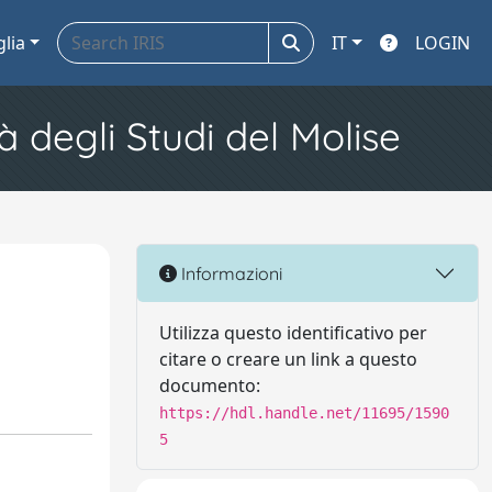
glia
IT
LOGIN
à degli Studi del Molise
Informazioni
Utilizza questo identificativo per
citare o creare un link a questo
documento:
https://hdl.handle.net/11695/1590
5