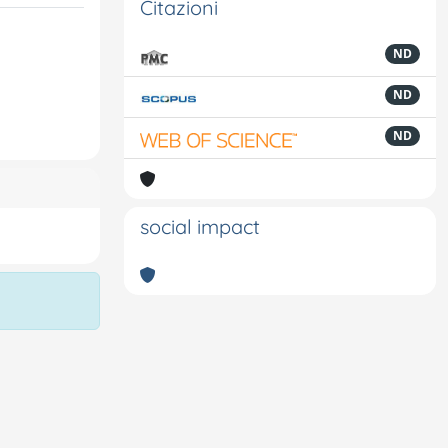
Citazioni
ND
ND
ND
social impact