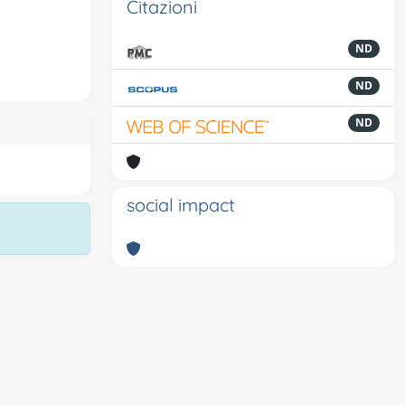
Citazioni
ND
ND
ND
social impact