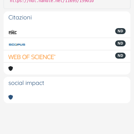
https://hdl.handle.net/11695/159010
Citazioni
ND
ND
ND
social impact