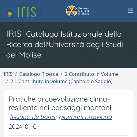
IRIS
Catalogo Istituzionale della
Ricerca dell'Università degli Studi
del Molise
IRIS
Catalogo Ricerca
2 Contributo in Volume
2.1 Contributo in volume (Capitolo o Saggio)
Pratiche di coevoluzione clima-
resiliente nei paesaggi montani
luciano de bonis
;
giovanni ottaviano
2024-01-01