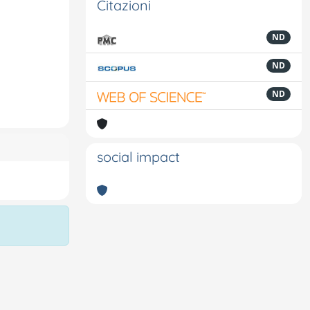
Citazioni
ND
ND
ND
social impact