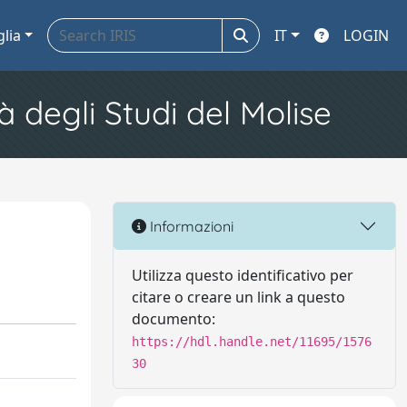
glia
IT
LOGIN
à degli Studi del Molise
Informazioni
Utilizza questo identificativo per
citare o creare un link a questo
documento:
https://hdl.handle.net/11695/1576
30