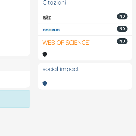
Citazioni
ND
ND
ND
social impact