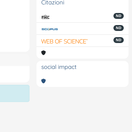
Citazioni
ND
ND
ND
social impact