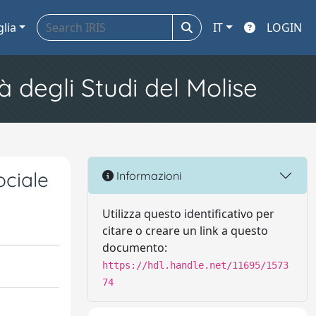
glia
IT
LOGIN
à degli Studi del Molise
ociale
Informazioni
Utilizza questo identificativo per
citare o creare un link a questo
documento:
https://hdl.handle.net/11695/1573
74