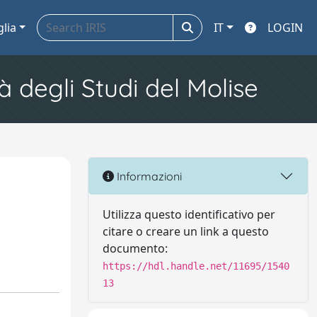
glia
IT
LOGIN
à degli Studi del Molise
Informazioni
Utilizza questo identificativo per
citare o creare un link a questo
documento:
https://hdl.handle.net/11695/1540
13