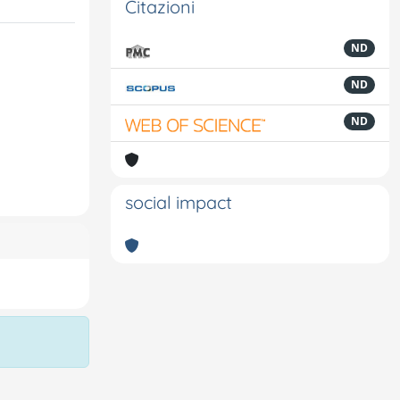
Citazioni
ND
ND
ND
social impact