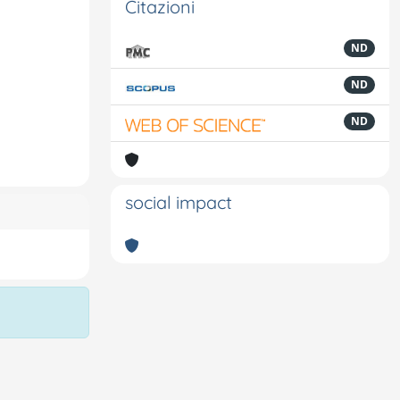
Citazioni
ND
ND
ND
social impact