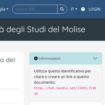
glia
IT
LOGIN
à degli Studi del Molise
za del
Informazioni
Utilizza questo identificativo per
citare o creare un link a questo
documento:
https://hdl.handle.net/11695/1530
30