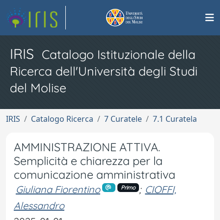
IRIS
Catalogo Istituzionale della
Ricerca dell'Università degli Studi
del Molise
IRIS
Catalogo Ricerca
7 Curatele
7.1 Curatela
AMMINISTRAZIONE ATTIVA.
Semplicità e chiarezza per la
comunicazione amministrativa
Giuliana Fiorentino
;
CIOFFI,
Primo
Alessandro