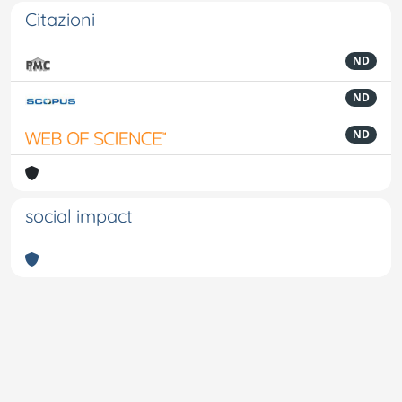
Citazioni
ND
ND
ND
social impact