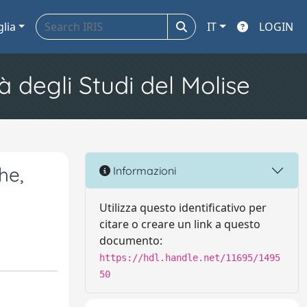
glia
IT
LOGIN
à degli Studi del Molise
he,
Informazioni
Utilizza questo identificativo per
citare o creare un link a questo
documento:
https://hdl.handle.net/11695/1495
50