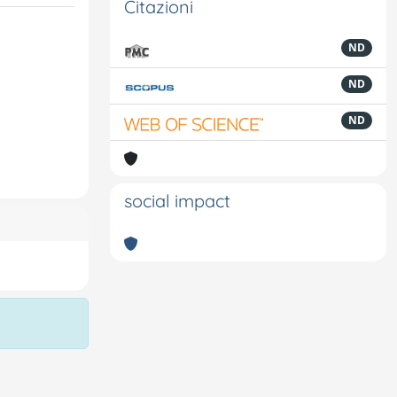
Citazioni
ND
ND
ND
social impact