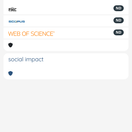
ND
ND
ND
social impact