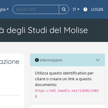
glia
IT
LOGIN
à degli Studi del Molise
razione
Informazioni
Utilizza questo identificativo per
citare o creare un link a questo
documento:
https://hdl.handle.net/11695/1483
8