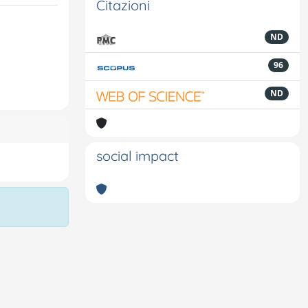
Citazioni
ND
96
ND
social impact