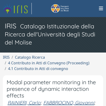
IRIS
Catalogo Istituzionale della
Ricerca dell'Università degli Studi
del Molise
IRIS
Catalogo Ricerca
4 Contributo in Atti di Convegno (Proceeding)
4.1 Contributo in Atti di convegno
Modal parameter monitoring in the
presence of dynamic interaction
effects
RAINIERI, Carlo
;
FABBROCINO, Giovanni
;