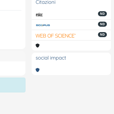
Citazioni
ND
ND
ND
social impact