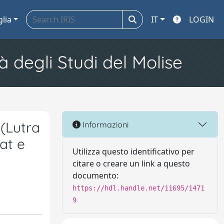
glia
IT
LOGIN
à degli Studi del Molise
 (Lutra
Informazioni
tat e
Utilizza questo identificativo per
citare o creare un link a questo
documento:
https://hdl.handle.net/11695/1471
9