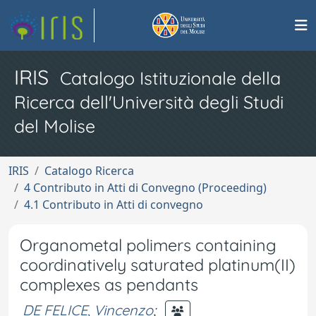
IRIS
Catalogo Istituzionale della
Ricerca dell'Università degli Studi
del Molise
IRIS
Catalogo Ricerca
4 Contributo in Atti di Convegno (Proceeding)
4.1 Contributo in Atti di convegno
Organometal polimers containing
coordinatively saturated platinum(II)
complexes as pendants
DE FELICE, Vincenzo
;