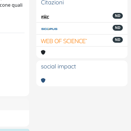
Citazioni
icone quali
ND
ND
ND
social impact