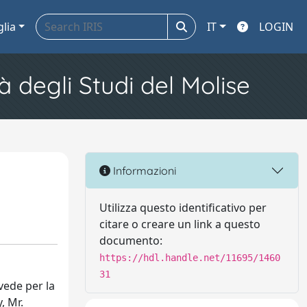
glia
IT
LOGIN
à degli Studi del Molise
Informazioni
Utilizza questo identificativo per
citare o creare un link a questo
documento:
https://hdl.handle.net/11695/1460
31
 vede per la
, Mr.