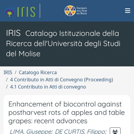
IRIS
Catalogo Istituzionale della
Ricerca dell'Università degli Studi
del Molise
IRIS
Catalogo Ricerca
4 Contributo in Atti di Convegno (Proceeding)
4.1 Contributo in Atti di convegno
Enhancement of biocontrol against
postharvest rots of apples and table
grapes: recent advances
LIMA, Giuseppe
;
DE CURTIS, Filippo
;