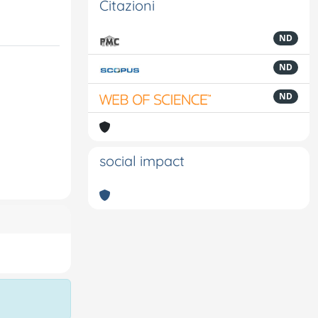
Citazioni
ND
ND
ND
social impact