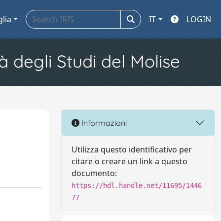
glia
IT
LOGIN
à degli Studi del Molise
Informazioni
Utilizza questo identificativo per
citare o creare un link a questo
documento:
https://hdl.handle.net/11695/1446
77