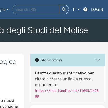
glia
IT
LOGIN
à degli Studi del Molise
logica
Informazioni
Utilizza questo identificativo per
citare o creare un link a questo
documento:
https://hdl.handle.net/11695/1428
89
ndo nuovi
conversione