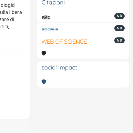
Citazioni
ologici,
ulla libera
ND
zare di
tici,
ND
ND
social impact