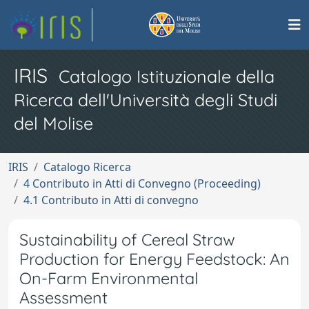
IRIS
Catalogo Istituzionale della
Ricerca dell'Università degli Studi
del Molise
IRIS
Catalogo Ricerca
4 Contributo in Atti di Convegno (Proceeding)
4.1 Contributo in Atti di convegno
Sustainability of Cereal Straw
Production for Energy Feedstock: An
On-Farm Environmental
Assessment