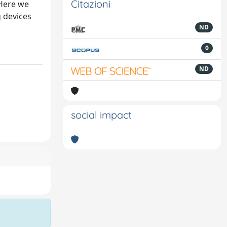
Citazioni
 Here we
 devices
ND
0
ND
social impact