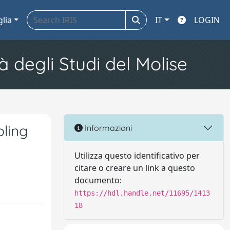
glia
IT
LOGIN
à degli Studi del Molise
ling
Informazioni
Utilizza questo identificativo per
citare o creare un link a questo
documento:
https://hdl.handle.net/11695/1413
18