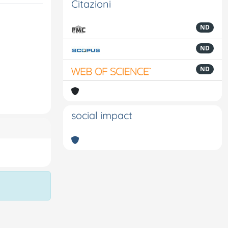
Citazioni
ND
ND
ND
social impact