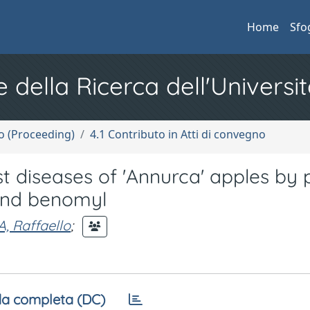
Home
Sfo
e della Ricerca dell'Universit
no (Proceeding)
4.1 Contributo in Atti di convegno
t diseases of 'Annurca' apples by 
 and benomyl
, Raffaello
;
a completa (DC)