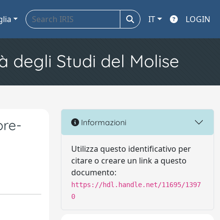
glia
IT
LOGIN
à degli Studi del Molise
pre-
Informazioni
Utilizza questo identificativo per
citare o creare un link a questo
documento:
https://hdl.handle.net/11695/1397
0