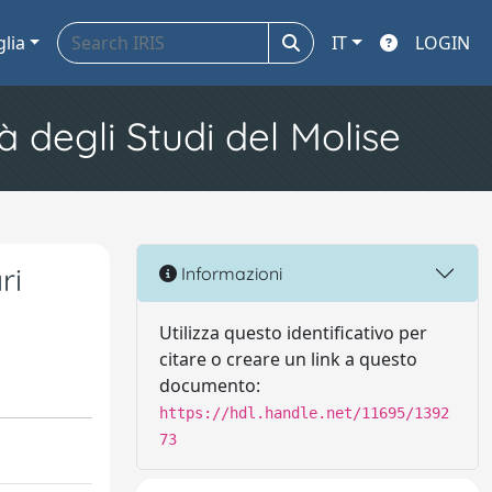
glia
IT
LOGIN
à degli Studi del Molise
ri
Informazioni
Utilizza questo identificativo per
citare o creare un link a questo
documento:
https://hdl.handle.net/11695/1392
73