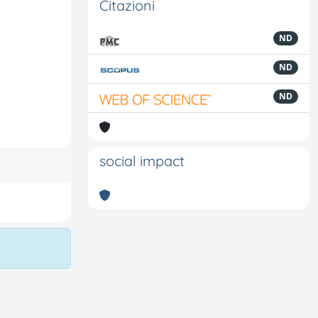
Citazioni
ND
ND
ND
social impact