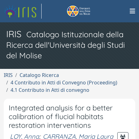
IRIS
Catalogo Istituzionale della
Ricerca dell'Università degli Studi
del Molise
IRIS
Catalogo Ricerca
4 Contributo in Atti di Convegno (Proceeding)
4.1 Contributo in Atti di convegno
Integrated analysis for a better
calibration of flucial habitats
restoration interventions
LOY, Anna
;
CARRANZA, Maria Laura