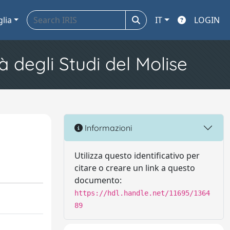
glia
IT
LOGIN
à degli Studi del Molise
Informazioni
Utilizza questo identificativo per
citare o creare un link a questo
documento:
https://hdl.handle.net/11695/1364
89