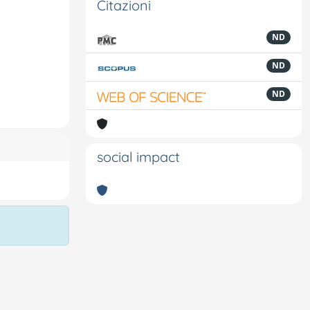
Citazioni
ND
ND
ND
social impact