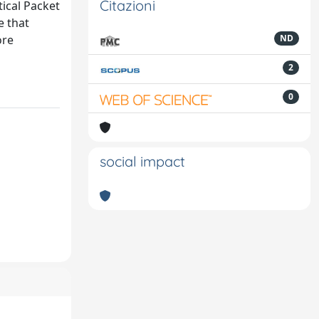
Citazioni
ical Packet
e that
ore
ND
2
0
social impact