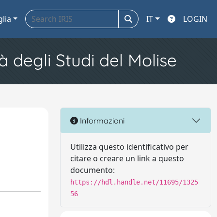
glia
IT
LOGIN
à degli Studi del Molise
Informazioni
Utilizza questo identificativo per
citare o creare un link a questo
documento:
https://hdl.handle.net/11695/1325
56