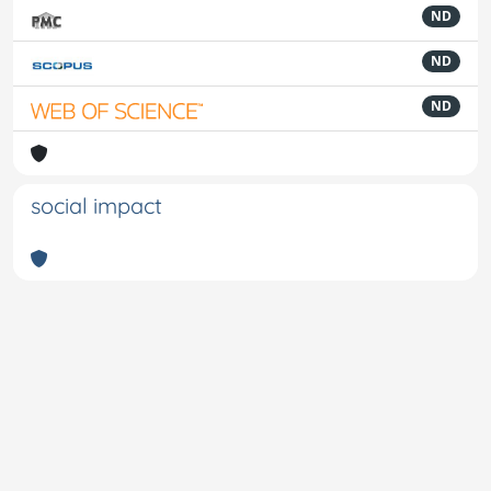
ND
ND
ND
social impact
Powered by
IRIS
-
about IRIS
-