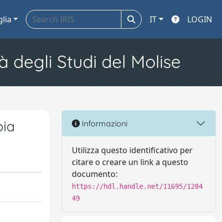
glia
IT
LOGIN
à degli Studi del Molise
bia
Informazioni
Utilizza questo identificativo per
citare o creare un link a questo
documento:
https://hdl.handle.net/11695/1284
49