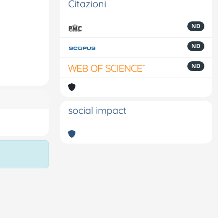
Citazioni
ND
ND
ND
social impact