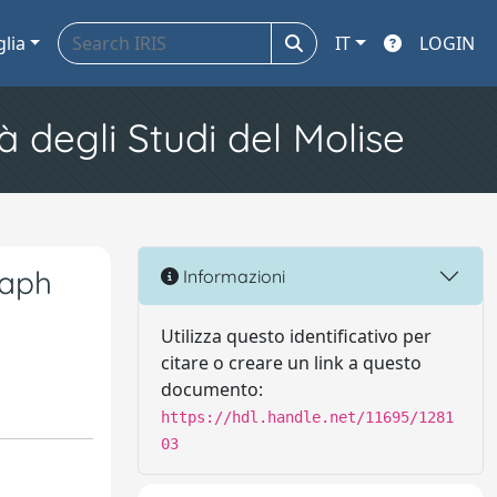
glia
IT
LOGIN
à degli Studi del Molise
raph
Informazioni
Utilizza questo identificativo per
citare o creare un link a questo
documento:
https://hdl.handle.net/11695/1281
03