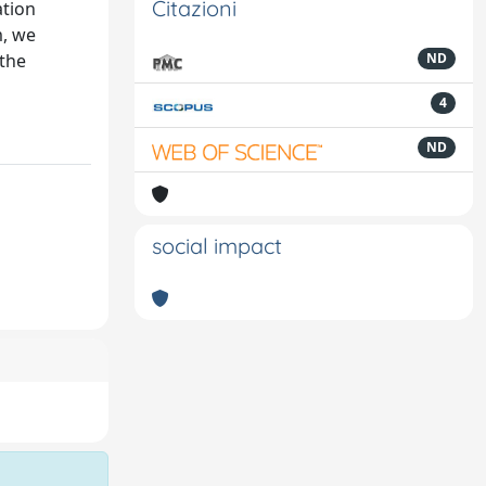
Citazioni
ation
m, we
 the
ND
4
ND
social impact