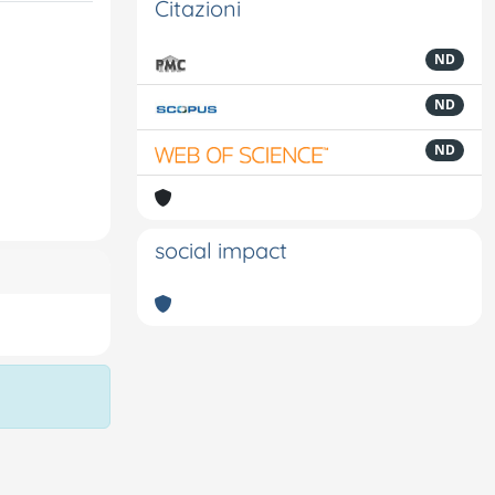
Citazioni
ND
ND
ND
social impact