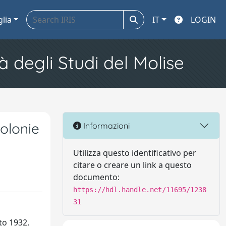
glia
IT
LOGIN
à degli Studi del Molise
colonie
Informazioni
Utilizza questo identificativo per
citare o creare un link a questo
documento:
https://hdl.handle.net/11695/1238
31
to 1932,