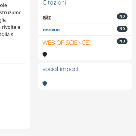
Citazioni
uole
istruzione
ND
glia
 rivolta a
ND
glia si
ND
social impact