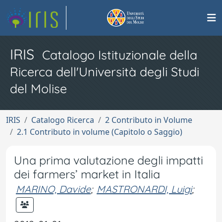
IRIS
Catalogo Istituzionale della
Ricerca dell'Università degli Studi
del Molise
IRIS
Catalogo Ricerca
2 Contributo in Volume
2.1 Contributo in volume (Capitolo o Saggio)
Una prima valutazione degli impatti
dei farmers’ market in Italia
MARINO, Davide
;
MASTRONARDI, Luigi
;